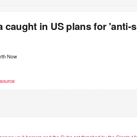
a caught in US plans for 'anti-s
erth Now
t source