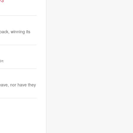
-3
ack, winning its
 উল
eave, nor have they