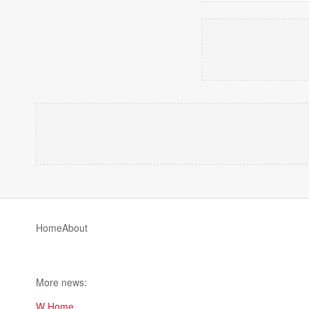
Home
About
More news:
W Home