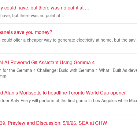
y could have, but there was no point at …
 have, but there was no point at …
 panels save you money?
s could offer a cheaper way to generate electricity at home, but the s
l AI-Powered Git Assistant Using Gemma 4
on for the Gemma 4 Challenge: Build with Gemma 4 What I Built As dev
ommi
d Alanis Morissette to headline Toronto World Cup opener
rtner Katy Perry will perform at the first game in Los Angeles while Me
39, Preview and Discussion: 5/8/26, SEA at CHW