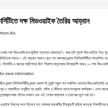
ভার্সিটিতে দক্ষ মিডওয়াইফ তৈরির আহ্বান
othom Alo
সেবায় দক্ষ মিডওয়াইফের ভূমিকা অত্যন্ত গুরুত্বপূর্ণ। আর তাই সুদক্ষ মিডওয়াইফ গড়ে ত
্তবভিত্তিক দক্ষতা। এই আহ্বান সামনে রেখে গত মঙ্গলবার ব্র্যাক ইউনিভার্সিটিতে উদ্‌যাপিত 
িবসটির এ বছরের প্রতিপাদ্য ছিল ‘নিরাপদ মাতৃসেবায় বিশ্বব্যাপী আরও ১০ লক্ষ মিডও
for more information.
ল ব্র্যাক ইউনিভার্সিটির ব্র্যাক জেমস পি গ্র্যান্ট স্কুল অব পাবলিক হেলথের মিডওয়াইফারি 
দপুর ও শ্যামলীতে অনুষ্ঠিত হয় র‍্যালি, নাটক ও বিভিন্ন সচেতনতামূলক কার্যক্রম। এসব আয়ো
ৃস্বাস্থ্যসেবায় তাঁদের অবদান এবং এই পেশার সম্ভাবনা ও চ্যালেঞ্জ তুলে ধরা হয়।
ওয়াইফ দিবসের অংশ হিসেবে গত সোমবার মহাখালীর টিঅ্যান্ডটি মহিলা কলেজে শিক্ষার্থীদের জন