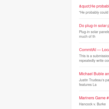
&quot;He probabl
"He probably could
Do plug-in solar
Plug-in solar panel
much of th
CommitAI — Loca
This is a submissi
repeatedly write c
Michael Buble an
Justin Trudeau's pa
features La
Mariners Game #
Hancock v. Burke